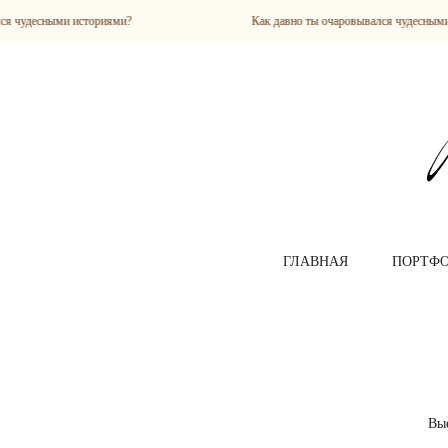
фотограф портретный фотоконтент фотограф спб модельные тесты
и историями?
Как давно ты очаровывался чудесными историями
ГЛАВНАЯ
ПОРТФ
Вые