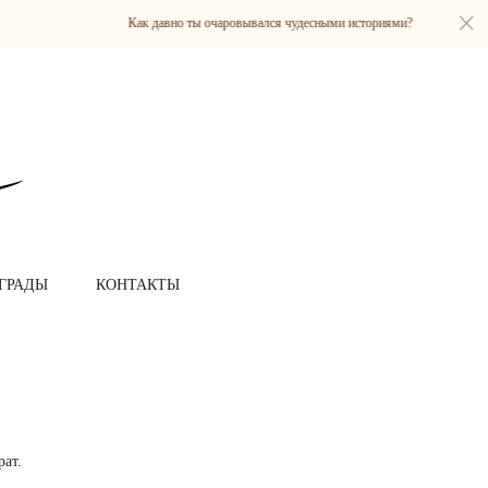
Как давно ты очаровывался чудесными историями?
Ка
ГРАДЫ
КОНТАКТЫ
рат.